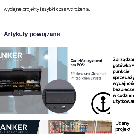
wydajne projekty i szybki czas wdrożenia.
Artykuły powiązane
Zarządza
gotówką 
punkcie
sprzedaży
wydajność
bezpiecz
w codzie
użytkowa
Udany
projekt