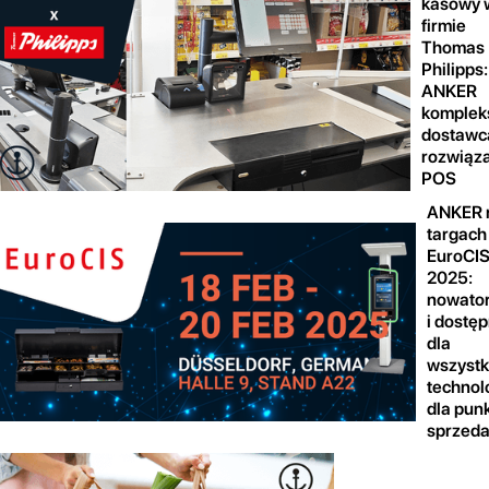
kasowy 
firmie
Thomas
Philipps:
ANKER
komplek
dostawc
rozwiąz
POS
ANKER 
targach
EuroCI
2025:
nowator
i dostę
dla
wszystk
technol
dla pun
sprzed