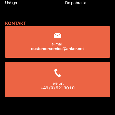
Usługa
Do pobrania
KONTAKT ‍
e-mail:
customerservice@anker.net
Telefon:
+49 (0) 521 301 0